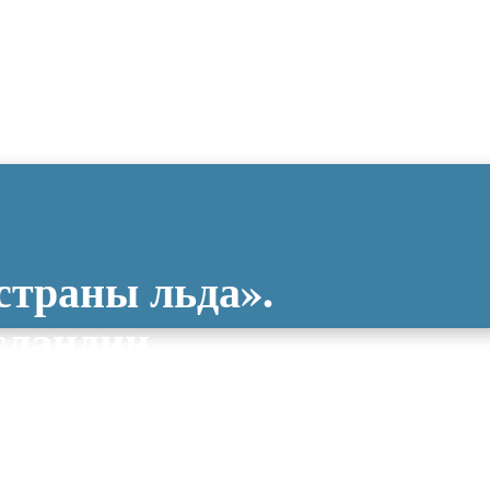
страны льда».
сландии